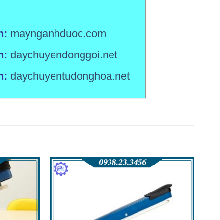
h:
maynganhduoc.com
h:
daychuyendonggoi.net
h:
daychuyentudonghoa.net