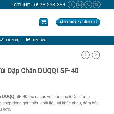
0938.233.356
HOTLINE :
ĐĂNG NHẬP / ĐĂNG KÝ
LIÊN HỆ
TIN TỨC
úi Dập Chân DUQQI SF-40
ân DUQQI SF-40
tạo ra các vết hàn nhỏ từ 3 – 4mm
 phép đóng gói nhiều chất liệu túi khác nhau, đảm bảo
u hơn.