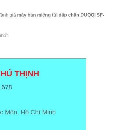
 đánh giá
máy hàn miệng túi dập chân DUQQI SF-
nhất.
HÚ THỊNH
.678
c Môn, Hồ Chí Minh