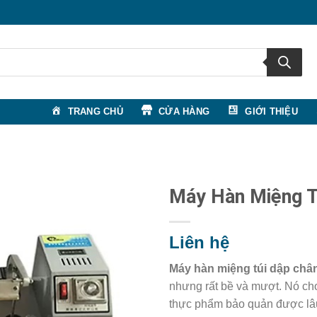
TRANG CHỦ
CỬA HÀNG
GIỚI THIỆU
Máy Hàn Miệng T
Liên hệ
Máy hàn miệng túi dập ch
nhưng rất bề và mượt. Nó cho
thực phẩm bảo quản được lâ