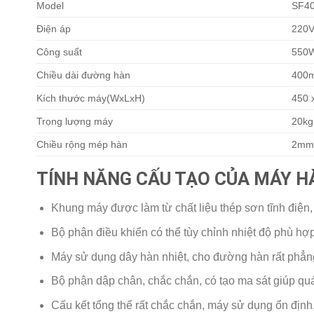
Model
SF4
Điện áp
220V
Công suất
550
Chiều dài đường hàn
400
Kích thước máy(WxLxH)
450 
Trọng lượng máy
20kg
Chiều rộng mép hàn
2m
TÍNH NĂNG CẤU TẠO CỦA MÁY HÀ
Khung máy được làm từ chất liệu thép sơn tĩnh điện,
Bộ phận điều khiển có thể tùy chỉnh nhiệt độ phù hợ
Máy sử dụng dây hàn nhiệt, cho đường hàn rất phẳn
Bộ phận dập chân, chắc chắn, có tạo ma sát giúp quá
Cấu kết tổng thể rất chắc chắn, máy sử dụng ổn định, 