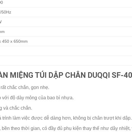
00
/50Hz
W
mm
x 450 x 650mm
m
N MIỆNG TÚI DẬP CHÂN DUQQI SF-4
 rất chắc chắn, gọn nhẹ.
p với độ dày mỏng của bao bì nhựa.
g và chắc chắn.
 trình làm việc được dễ dàng hơn, không bị chân trượt khi dập.
bền theo thời gian, có đầy đủ phụ kiện thay thế như dây nhiệt, v